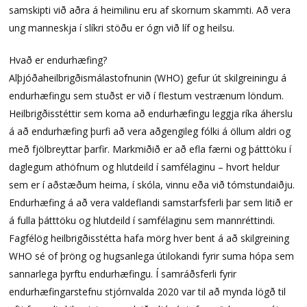
samskipti við aðra á heimilinu eru af skornum skammti. Að vera
ung manneskja í slíkri stöðu er ógn við líf og heilsu.
Hvað er endurhæfing?
Alþjóðaheilbrigðismálastofnunin (WHO) gefur út skilgreiningu á
endurhæfingu sem stuðst er við í flestum vestrænum löndum.
Heilbrigðisstéttir sem koma að endurhæfingu leggja ríka áherslu
á að endurhæfing þurfi að vera aðgengileg fólki á öllum aldri og
með fjölbreyttar þarfir. Markmiðið er að efla færni og þátttöku í
daglegum athöfnum og hlutdeild í samfélaginu – hvort heldur
sem er í aðstæðum heima, í skóla, vinnu eða við tómstundaiðju.
Endurhæfing á að vera valdeflandi samstarfsferli þar sem litið er
á fulla þátttöku og hlutdeild í samfélaginu sem mannréttindi.
Fagfélög heilbrigðisstétta hafa mörg hver bent á að skilgreining
WHO sé of þröng og hugsanlega útilokandi fyrir suma hópa sem
sannarlega þyrftu endurhæfingu. Í samráðsferli fyrir
endurhæfingarstefnu stjórnvalda 2020 var til að mynda lögð til