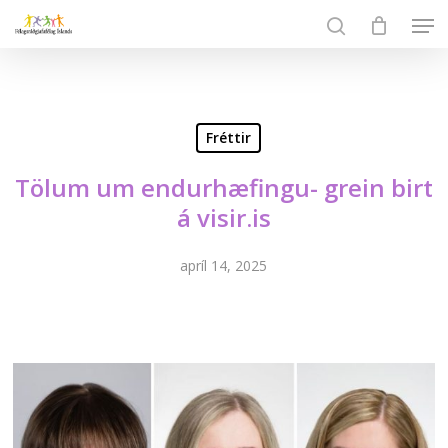
Skip
Men
to
search
Close
main
Menu
content
Fréttir
Tölum um endurhæfingu- grein birt
á visir.is
apríl 14, 2025