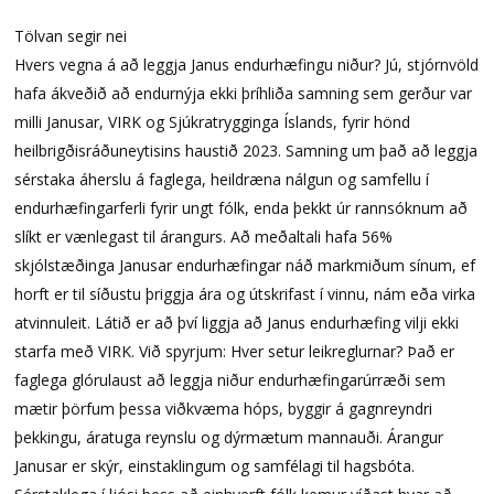
Tölvan segir nei
Hvers vegna á að leggja Janus endurhæfingu niður? Jú, stjórnvöld
hafa ákveðið að endurnýja ekki þríhliða samning sem gerður var
milli Janusar, VIRK og Sjúkratrygginga Íslands, fyrir hönd
heilbrigðisráðuneytisins haustið 2023. Samning um það að leggja
sérstaka áherslu á faglega, heildræna nálgun og samfellu í
endurhæfingarferli fyrir ungt fólk, enda þekkt úr rannsóknum að
slíkt er vænlegast til árangurs. Að meðaltali hafa 56%
skjólstæðinga Janusar endurhæfingar náð markmiðum sínum, ef
horft er til síðustu þriggja ára og útskrifast í vinnu, nám eða virka
atvinnuleit. Látið er að því liggja að Janus endurhæfing vilji ekki
starfa með VIRK. Við spyrjum: Hver setur leikreglurnar? Það er
faglega glórulaust að leggja niður endurhæfingarúrræði sem
mætir þörfum þessa viðkvæma hóps, byggir á gagnreyndri
þekkingu, áratuga reynslu og dýrmætum mannauði. Árangur
Janusar er skýr, einstaklingum og samfélagi til hagsbóta.