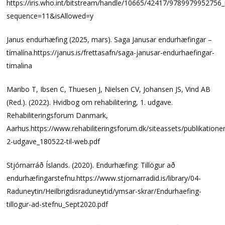
https://iris.who.int/bitstream/handle/10665/42417/9789979952756_
sequence=11&isAllowed=y
Janus endurhæfing (2025, mars). Saga Janusar endurhæfingar –
tímalína.https://janus.is/frettasafn/saga-janusar-endurhaefingar-
timalina
Maribo T, Ibsen C, Thuesen J, Nielsen CV, Johansen JS, Vind AB
(Red.). (2022). Hvidbog om rehabilitering, 1. udgave.
Rehabiliteringsforum Danmark,
Aarhus.https://www.rehabiliteringsforum.dk/siteassets/publikationer
2-udgave_180522-til-web.pdf
Stjórnarráð Íslands. (2020). Endurhæfing: Tillögur að
endurhæfingarstefnu.https://www.stjornarradid.is/library/04-
Raduneytin/Heilbrigdisraduneytid/ymsar-skrar/Endurhaefing-
tillogur-ad-stefnu_Sept2020.pdf