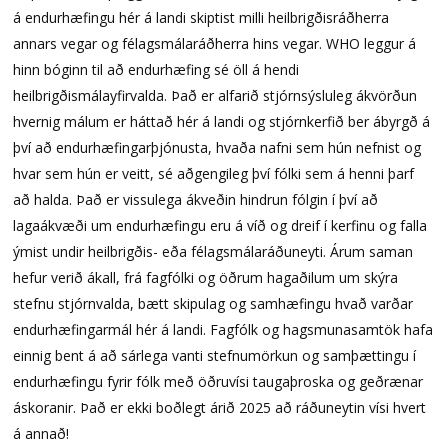
á endurhæfingu hér á landi skiptist milli heilbrigðisráðherra
annars vegar og félagsmálaráðherra hins vegar. WHO leggur á
hinn bóginn til að endurhæfing sé öll á hendi
heilbrigðismálayfirvalda. Það er alfarið stjórnsýsluleg ákvörðun
hvernig málum er háttað hér á landi og stjórnkerfið ber ábyrgð á
því að endurhæfingarþjónusta, hvaða nafni sem hún nefnist og
hvar sem hún er veitt, sé aðgengileg því fólki sem á henni þarf
að halda. Það er vissulega ákveðin hindrun fólgin í því að
lagaákvæði um endurhæfingu eru á víð og dreif í kerfinu og falla
ýmist undir heilbrigðis- eða félagsmálaráðuneyti. Árum saman
hefur verið ákall, frá fagfólki og öðrum hagaðilum um skýra
stefnu stjórnvalda, bætt skipulag og samhæfingu hvað varðar
endurhæfingarmál hér á landi. Fagfólk og hagsmunasamtök hafa
einnig bent á að sárlega vanti stefnumörkun og samþættingu í
endurhæfingu fyrir fólk með öðruvísi taugaþroska og geðrænar
áskoranir. Það er ekki boðlegt árið 2025 að ráðuneytin vísi hvert
á annað!