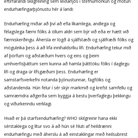
eftirfarandi skilgreining sem leiðarljós í stefnumörkun og mótun
endurhæfingarþjónustu hér á landi:
Endurhæfing miðar að því að efla líkamlega, andlega og
félagslega færni fólks á öllum aldri sem býr við eða er hætt við
færniskerðingu. Áhersla er lögð á sjálfstæði og sjálfræði fólks og
möguleika þess á að lifa innihaldsríku lífi. Endurhæfing tekur mið
af þörfum og aðstæðum hvers og eins og þeim
umhverfisþáttum sem kunna að hamla þátttöku fólks í daglegu
lífi og draga úr lífsgæðum þess. Endurhæfing er
samstarfsverkefni notanda þjónustunnar, fagfólks og
aðstandenda. Hún felur í sér skýr markmið og krefst samfellu og
samræmdra aðgerða sem byggja á bestu þverfaglegu þekkingu
og viðurkenndu verklagi.
Hvað er þá starfsendurhæfing? WHO skilgreinir hana ekki
sérstaklega og lítur svo á að hún sé hluti af heildrænni
endurhæfingu með áherslu á að einstaklingar með heilsubrest