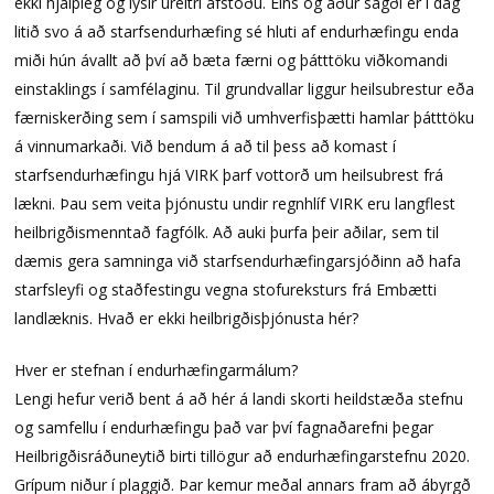
ekki hjálpleg og lýsir úreltri afstöðu. Eins og áður sagði er í dag
litið svo á að starfsendurhæfing sé hluti af endurhæfingu enda
miði hún ávallt að því að bæta færni og þátttöku viðkomandi
einstaklings í samfélaginu. Til grundvallar liggur heilsubrestur eða
færniskerðing sem í samspili við umhverfisþætti hamlar þátttöku
á vinnumarkaði. Við bendum á að til þess að komast í
starfsendurhæfingu hjá VIRK þarf vottorð um heilsubrest frá
lækni. Þau sem veita þjónustu undir regnhlíf VIRK eru langflest
heilbrigðismenntað fagfólk. Að auki þurfa þeir aðilar, sem til
dæmis gera samninga við starfsendurhæfingarsjóðinn að hafa
starfsleyfi og staðfestingu vegna stofureksturs frá Embætti
landlæknis. Hvað er ekki heilbrigðisþjónusta hér?
Hver er stefnan í endurhæfingarmálum?
Lengi hefur verið bent á að hér á landi skorti heildstæða stefnu
og samfellu í endurhæfingu það var því fagnaðarefni þegar
Heilbrigðisráðuneytið birti tillögur að endurhæfingarstefnu 2020.
Grípum niður í plaggið. Þar kemur meðal annars fram að ábyrgð