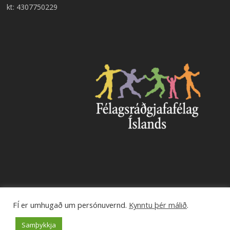
kt: 4307750229
FÍ er umhugað um persónuvernd.
Kynntu þér málið
.
© 2026 Félagsráðgjafafélag Íslands.
Samþykkja