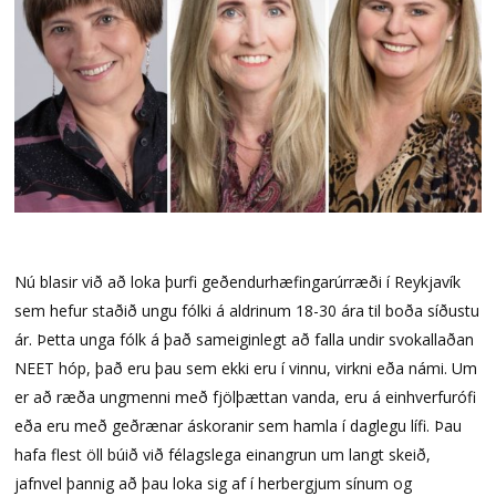
Nú blasir við að loka þurfi geðendurhæfingarúrræði í Reykjavík
sem hefur staðið ungu fólki á aldrinum 18-30 ára til boða síðustu
ár. Þetta unga fólk á það sameiginlegt að falla undir svokallaðan
NEET hóp, það eru þau sem ekki eru í vinnu, virkni eða námi. Um
er að ræða ungmenni með fjölþættan vanda, eru á einhverfurófi
eða eru með geðrænar áskoranir sem hamla í daglegu lífi. Þau
hafa flest öll búið við félagslega einangrun um langt skeið,
jafnvel þannig að þau loka sig af í herbergjum sínum og