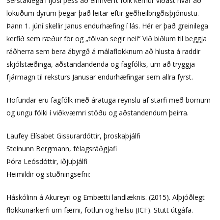
Sérstaklega í ljósi þess að einhverft fólk kemur víðast hvar að
lokuðum dyrum þegar það leitar eftir geðheilbrigðisþjónustu.
Þann 1. júní skellir Janus endurhæfing í lás. Hér er það greinilega
kerfið sem ræður för og „tölvan segir nei!“ Við biðlum til beggja
ráðherra sem bera ábyrgð á málaflokknum að hlusta á raddir
skjólstæðinga, aðstandandenda og fagfólks, um að tryggja
fjármagn til reksturs Janusar endurhæfingar sem allra fyrst.
Höfundar eru fagfólk með áratuga reynslu af starfi með börnum
og ungu fólki í viðkvæmri stöðu og aðstandendum þeirra.
Laufey Elísabet Gissurardóttir, þroskaþjálfi
Steinunn Bergmann, félagsráðgjafi
Þóra Leósdóttir, iðjuþjálfi
Heimildir og stuðningsefni:
Háskólinn á Akureyri og Embætti landlæknis. (2015). Alþjóðlegt
flokkunarkerfi um færni, fötlun og heilsu (ICF). Stutt útgáfa.