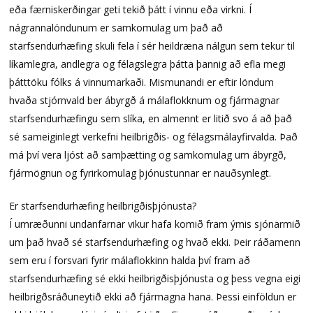
eða færniskerðingar geti tekið þátt í vinnu eða virkni. Í
nágrannalöndunum er samkomulag um það að
starfsendurhæfing skuli fela í sér heildræna nálgun sem tekur til
líkamlegra, andlegra og félagslegra þátta þannig að efla megi
þátttöku fólks á vinnumarkaði. Mismunandi er eftir löndum
hvaða stjórnvald ber ábyrgð á málaflokknum og fjármagnar
starfsendurhæfingu sem slíka, en almennt er litið svo á að það
sé sameiginlegt verkefni heilbrigðis- og félagsmálayfirvalda. Það
má því vera ljóst að samþætting og samkomulag um ábyrgð,
fjármögnun og fyrirkomulag þjónustunnar er nauðsynlegt.
Er starfsendurhæfing heilbrigðisþjónusta?
Í umræðunni undanfarnar vikur hafa komið fram ýmis sjónarmið
um það hvað sé starfsendurhæfing og hvað ekki. Þeir ráðamenn
sem eru í forsvari fyrir málaflokkinn halda því fram að
starfsendurhæfing sé ekki heilbrigðisþjónusta og þess vegna eigi
heilbrigðsráðuneytið ekki að fjármagna hana. Þessi einföldun er