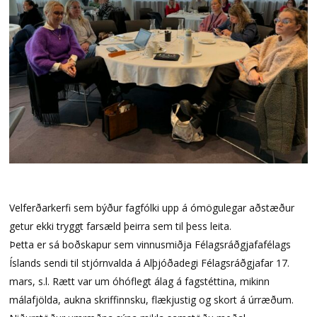
Velferðarkerfi sem býður fagfólki upp á ómögulegar aðstæður
getur ekki tryggt farsæld þeirra sem til þess leita.
Þetta er sá boðskapur sem vinnusmiðja Félagsráðgjafafélags
Íslands sendi til stjórnvalda á Alþjóðadegi Félagsráðgjafar 17.
mars, s.l. Rætt var um óhóflegt álag á fagstéttina, mikinn
málafjölda, aukna skriffinnsku, flækjustig og skort á úrræðum.