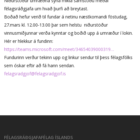
Niðurstöður umræðna sýna mikla samstöðu meðal
félagsráðgjafa um hvað þurfi að breytast.
Boðað hefur verið til fundar á netinu næstkomandi föstudag,
27.mars kl. 12.00-13.00 þar sem helstu niðurstöður
vinnusmiðjunnar verða kynntar og boðið upp á umræður í lokin.
Hér er hlekkur á fundinn:
https://teams.microsoft.com/meet/34654039000319…
Fundurinn verður tekinn upp og linkur sendur til þess félagsfólks
sem óskar eftir að fá hann sendan.
felagsradgjof@felagsradgjof.is
FÉLAGSRÁÐGJAFAFÉLAG ÍSLANDS