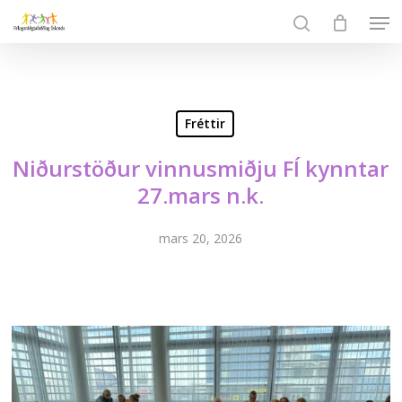
Skip
Men
to
search
Close
main
Menu
content
Fréttir
Niðurstöður vinnusmiðju FÍ kynntar
27.mars n.k.
mars 20, 2026