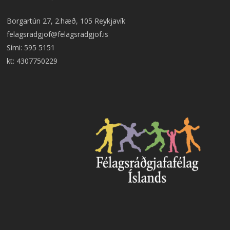
Borgartún 27, 2.hæð, 105 Reykjavík
felagsradgjof@felagsradgjof.is
Sími:
595 5151
kt: 4307750229