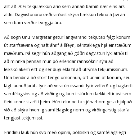
allt að 70% tekjulækkun árið sem annað barnið nær eins árs
aldri. Dagvistunarúrræði virðast skýra hækkun tekna á því ári
sem barn verður tveggja ára.
Að sögn Unu Margrétar getur langvarandi tekjutap fylgt konum
út starfsævina og haft áhrif á lífeyri, sérstaklega hjá einstæðum
mæðrum. Þá segir hún aðgang að góðri dagvistun lykilatriði til
að minnka þennan mun þó erlendar rannsóknir sýni að
leikskólakerfi eitt og sér dugi ekki til að útrýma tekjumissinum.
Una bendir á að störf tengd umönnun, oft unnin af konum, séu
lágt launuð þrátt fyrir að vera ómissandi fyrir velferð og hagkerfi
samfélagsins og að virðing og laun í störfum lækki eftir því sem
fleiri konur starfi í þeim. Hún telur þetta sjónarhorn geta hjálpað
við að skýra hvernig samfélagsleg norm og virðingarstig starfa
tengjast tekjumissi.
Erindinu lauk hún svo með opinni, pólitískri og samfélagslegri