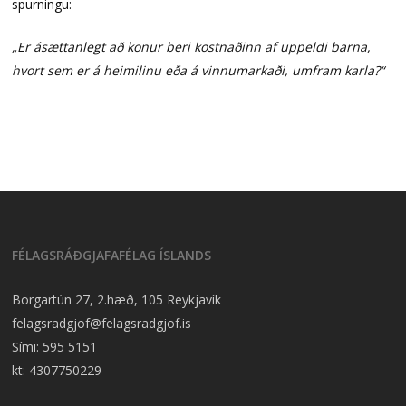
spurningu:
„Er ásættanlegt að konur beri kostnaðinn af uppeldi barna,
hvort sem er á heimilinu eða á vinnumarkaði, umfram karla?“
FÉLAGSRÁÐGJAFAFÉLAG ÍSLANDS
Borgartún 27, 2.hæð, 105 Reykjavík
felagsradgjof@felagsradgjof.is
Sími:
595 5151
kt: 4307750229