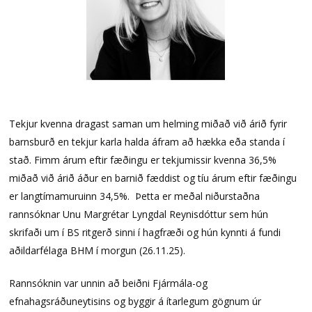
Tekjur kvenna dragast saman um helming miðað við árið fyrir
barnsburð en tekjur karla halda áfram að hækka eða standa í
stað. Fimm árum eftir fæðingu er tekjumissir kvenna 36,5%
miðað við árið áður en barnið fæddist og tíu árum eftir fæðingu
er langtímamuruinn 34,5%. Þetta er meðal niðurstaðna
rannsóknar Unu Margrétar Lyngdal Reynisdóttur sem hún
skrifaði um í BS ritgerð sinni í hagfræði og hún kynnti á fundi
aðildarfélaga BHM í morgun (26.11.25).
Rannsóknin var unnin að beiðni Fjármála-og
efnahagsráðuneytisins og byggir á ítarlegum gögnum úr