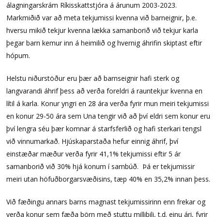
álagningarskrám Ríkisskattstjóra á árunum 2003-2023.
Markmiðið var að meta tekjumissi kvenna við barneignir, þ.e.
hversu mikið tekjur kvenna lækka samanborið við tekjur karla
þegar barn kemur inn á heimilið og hvernig áhrifin skiptast eftir
hópum.
Helstu niðurstöður eru þær að barnseignir hafi sterk og
langvarandi áhrif þess að verða foreldri á rauntekjur kvenna en
lítil á karla. Konur yngri en 28 ára verða fyrir mun meiri tekjumissi
en konur 29-50 ára sem Una tengir við að því eldri sem konur eru
því lengra séu þær komnar á starfsferlið og hafi sterkari tengsl
við vinnumarkað. Hjúskaparstaða hefur einnig áhrif, því
einstæðar mæður verða fyrir 41,1% tekjumissi eftir 5 ár
samanborið við 30% hjá konum í sambúð. Þá er tekjumissir
meiri utan höfuðborgarsvæðisins, tæp 40% en 35,2% innan þess.
Við fæðingu annars barns magnast tekjumissirinn enn frekar og
verða konur sem fæða börn með stuttu millibili, t.d. einu ári, fyrir