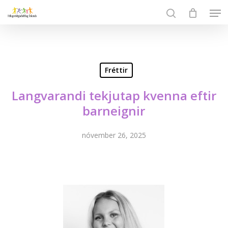
Skip
Men
to
search
Close
main
Menu
content
Fréttir
Langvarandi tekjutap kvenna eftir
barneignir
nóvember 26, 2025