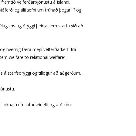
framtíð velferðarþjónustu á Íslandi.
siðferðileg álitaefni um trúnað þegar líf og
élagsins og öryggi þeirra sem starfa við að
r og hvernig færa megi velferðarkerfi frá
em welfare to relational welfare”
.
s á starfsöryggi og tillögur að aðgerðum.
jónustu.
sókna á umsáturseinelti og áföllum.