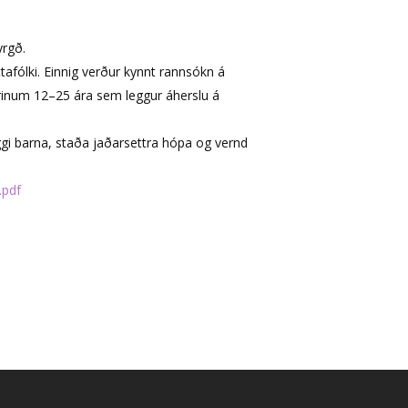
yrgð.
afólki. Einnig verður kynnt rannsókn á
ldrinum 12–25 ára sem leggur áherslu á
gi barna, staða jaðarsettra hópa og vernd
.pdf