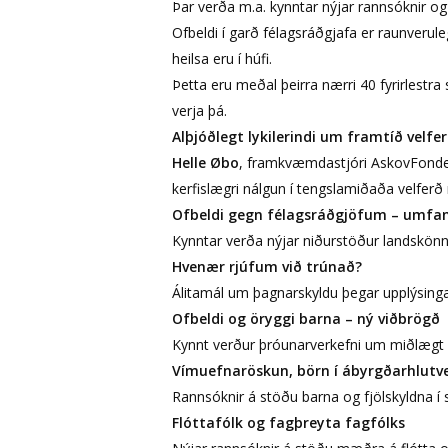
Þar verða m.a. kynntar nýjar rannsóknir og
Ofbeldi í garð félagsráðgjafa er raunveruleg
heilsa eru í húfi.
Þetta eru meðal þeirra nærri 40 fyrirlestr
verja þá.
Alþjóðlegt lykilerindi um framtíð velfe
Helle Øbo
, framkvæmdastjóri AskovFond
kerfislægri nálgun í tengslamiðaða velfe
Ofbeldi gegn félagsráðgjöfum – umfa
Kynntar verða nýjar niðurstöður landskönn
Hvenær rjúfum við trúnað?
Álitamál um þagnarskyldu þegar upplýsingar 
Ofbeldi og öryggi barna – ný viðbrögð
Kynnt verður þróunarverkefni um miðlægt 
Vímuefnaröskun, börn í ábyrgðarhlut
Rannsóknir á stöðu barna og fjölskyldna í 
Flóttafólk og fagþreyta fagfólks