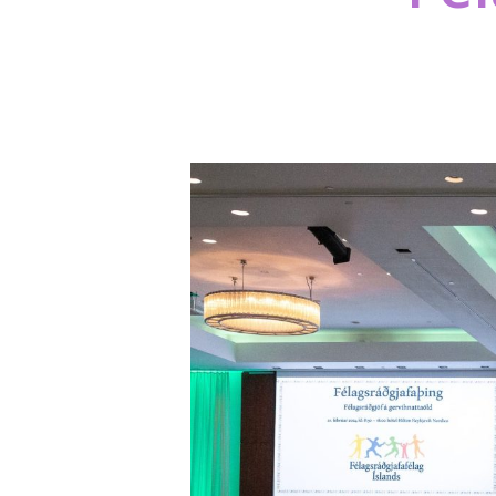
Ýttu á ENTER til að leita eða ESC til að loka