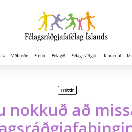
afa
Viðburðir
Fréttir
Félagið
Félagsráðgjöf
Kjaramál
Mí
Fréttir
u nokkuð að miss
agsráðgjafaþingi