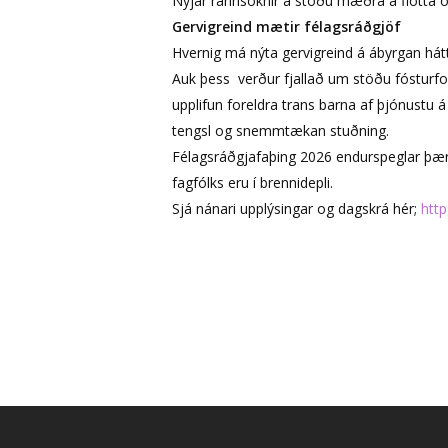
Nýjar rannsóknir á stöðu mæðra á flótta og
Gervigreind mætir félagsráðgjöf
Hvernig má nýta gervigreind á ábyrgan hátt
Auk þess verður fjallað um stöðu fósturfor
upplifun foreldra trans barna af þjónustu 
tengsl og snemmtækan stuðning.
Félagsráðgjafaþing 2026 endurspeglar þær 
fagfólks eru í brennidepli.
Sjá nánari upplýsingar og dagskrá hér;
http