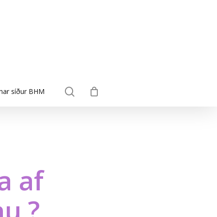
search
nar síður BHM
a af
nu ?