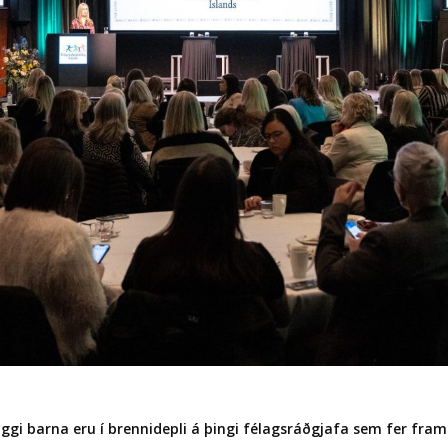
ryggi barna eru í brennidepli á þingi félagsráðgjafa sem fer fra