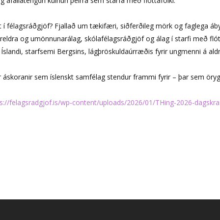
 áfallatengdri kulnun þeirra sem starfa með flóttafólki.
 í félagsráðgjöf? Fjallað um tækifæri, siðferðileg mörk og faglega áb
eldra og umönnunarálag, skólafélagsráðgjöf og álag í starfi með flótt
á Íslandi, starfsemi Bergsins, lágþröskuldaúrræðis fyrir ungmenni á a
áskoranir sem íslenskt samfélag stendur frammi fyrir – þar sem öryg
s://felagsradgjof.is/wp-content/uploads/2026/01/THing-2026-dagskra