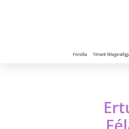
Skip
to
main
content
Forsíða
Tímarit félagsráðgj
Ert
Fél