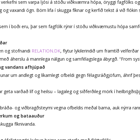
 verkefni sem varpa ljósi á stöðu viðkvæmra hópa, öryggi fagfólks og 
 og vaxandi ógn. Börn lifa í skugga fíknar og kerfið tekst á við flókin 
a sem í boði eru, þar sem fagfólk rýnir í stöðu viðkvæmustu hópa samf
rðar
en og stofnandi
RELATION.DK
, flytur lykilerindið um framtíð velferða
rð með áherslu á mannlega nálgun og samfélagslega ábyrgð.
“From syst
ng vandans afhjúpað
unar um andlegt og líkamlegt ofbeldi gegn félagsráðgjöfum, áhrif þes
geta varðað líf og heilsu – lagaleg og siðferðileg mörk í heilbrigðisþ
bráða- og viðbragðsteymi vegna ofbeldis meðal barna, auk nýrra rann
verkum og bataauður
skugga fíknivanda.