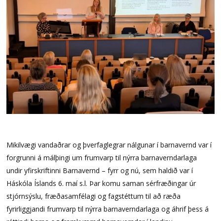
Mikilvægi vandaðrar og þverfaglegrar nálgunar í barnavernd var í
forgrunni á málþingi um frumvarp til nýrra barnaverndarlaga
undir yfirskriftinni Barnavernd – fyrr og nú, sem haldið var í
Háskóla Íslands 6. maí s.l. Þar komu saman sérfræðingar úr
stjórnsýslu, fræðasamfélagi og fagstéttum til að ræða
fyrirliggjandi frumvarp til nýrra barnaverndarlaga og áhrif þess á