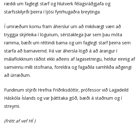
ræddi um faglegt starf og hlutverk félagsráðgjafa og
starfsskilyrði þeirra í ljósi fyrirhugaðra breytinga.
Í umræðum komu fram áherslur um að mikilvægt væri að
tryggja skýrleika í lögunum, sérstaklega þar sem þau móta
ramma, bæði um réttindi barna og um faglegt starf þeirra sem
starfa að barnavernd. Þá var áhersla lögð á að árangur í
málaflokknum ráðist ekki aðeins af lagasetningu, heldur einnig af
samvinnu milli stofnana, foreldra og fagaðila samhliða aðgengi
að úrræðum.
Fundinum stýrði Hrefna Friðriksdóttir, prófessor við Lagadeild
Háskóla Íslands og var þátttaka góð, bæði á staðnum og í
streymi.
(frétt af vef HÍ )