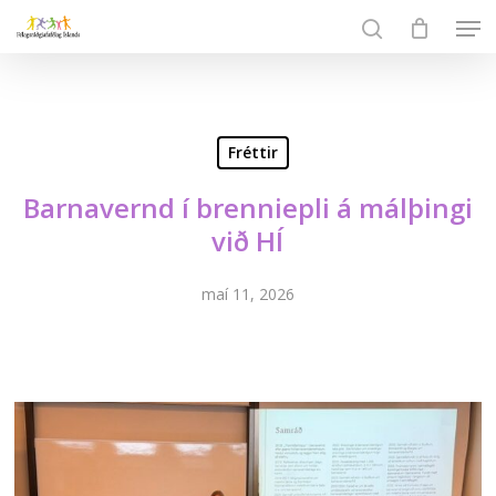
Skip
Men
to
search
Close
main
Menu
content
Fréttir
Barnavernd í brenniepli á málþingi
við HÍ
maí 11, 2026