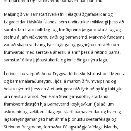
réttindi barna og framkvæmd barnaverndar í landinu.
Málþingið var samstarfsverkefni Félagsráðgjafadeildar og
Lagadeildar Háskóla Íslands, sem undirstrikar mikilvægi þess að
samtal fari fram milli fag- og fræðigreina þegar móta á lög og
stefnu á jafn viðkvæmu sviði og barnavernd. Markmið fundarins
var að skapa vettvang fyrir faglega og gagnrýna umræðu um
frumvarpið með sérstaka áherslu á áhrif þess á réttindi barna,
samstarf ólíkra þjónustukerfa og innleiðingu nýrra laga.
Í erindi sínu varpaði Anna Tryggvadóttir, skrifstofustjóri í Mennta-
og barnamálaráðuneytinu, ljósi á markmið frumvarpsins og
helstu nýmæli þess en áætlanir gera ráð fyrir að ný lög taki gildi
um næstu áramót. Þyrí Halla Steingrímsdóttir, starfandi
framkvæmdastjóri hjá Barnavernd Reykjavíkur, fjallaði um
áskoranir og tækifæri í daglegu starfi barnaverndar og hvernig
lagabreytingarnar geti haft áhrif á þjónustu sveitarfélaga og
Steinunn Bergmann, formaður Félagsráðgjafafélags Íslands,