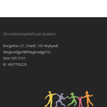
FÉLAGSRÁÐGJAFAFÉLAG ÍSLANDS
Borgartún 27, 2.hæð, 105 Reykjavík
felagsradgjof@felagsradgjof.is
Sími:
595 5151
kt: 4307750229