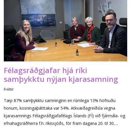
Félagsráðgjafar hjá ríki
samþykktu nýjan kjarasamning
Fréttir
Tæp 87% samþykktu samninginn en rúmlega 13% höfnuðu
honum, kosningaþátttaka var 54%. Atkvæðagreiðsla vegna
kjarasamnings Félagsráðgjafafélags Íslands (FÍ) við fjármála- og
efnahagsráðherra f.h. ríkissjóðs, fór fram dagana 20. til 30.…