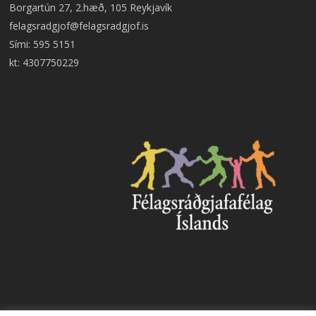
Borgartún 27, 2.hæð, 105 Reykjavík
felagsradgjof@felagsradgjof.is
Sími:
595 5151
kt: 4307750229