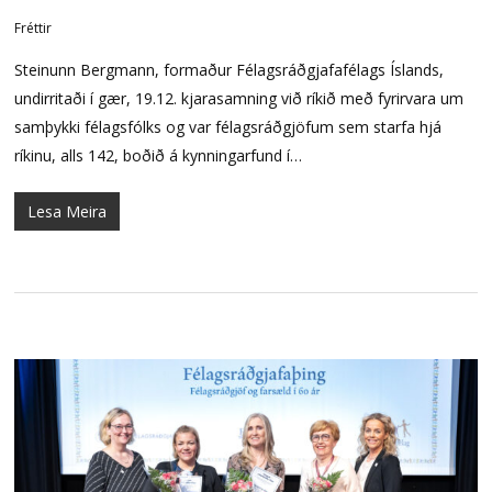
Fréttir
Steinunn Bergmann, formaður Félagsráðgjafafélags Íslands,
undirritaði í gær, 19.12. kjarasamning við ríkið með fyrirvara um
samþykki félagsfólks og var félagsráðgjöfum sem starfa hjá
ríkinu, alls 142, boðið á kynningarfund í…
Lesa Meira