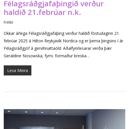
Félagsráðgjafaþingið verður
haldið 21.febrúar n.k.
Fréttir
Okkar árlega Félagsráðgjafaþing verður haldið föstudaginn 21.
febrúar 2025 á Hilton Reykjavík Nordica og er þema þingsins í ár
Félagsráðgjöf á gervihnattaöld. Aðalfyrirlesarar verða þær
Geraldine Nosowska, fyrrv. formaður breska…
Lesa Meira