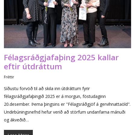
Félagsráðgjafaþing 2025 kallar
eftir útdráttum
Fréttir
Síðustu forvöð til að skila inn útdráttum fyrir
félagsráðgjafaþingið 2025 er á morgun, föstudaginn
20.desember. Þema þingsins er "Félagsráðgjöf á gervihnattaöld".
Undirbúningsnefnd hefur verið að störfum undanfarna mánuði
og ákveðið…