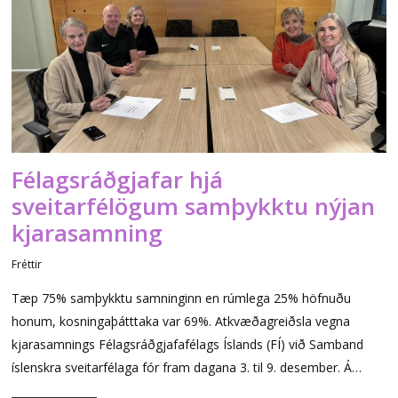
Félagsráðgjafar hjá
sveitarfélögum samþykktu nýjan
kjarasamning
Fréttir
Tæp 75% samþykktu samninginn en rúmlega 25% höfnuðu
honum, kosningaþátttaka var 69%. Atkvæðagreiðsla vegna
kjarasamnings Félagsráðgjafafélags Íslands (FÍ) við Samband
íslenskra sveitarfélaga fór fram dagana 3. til 9. desember. Á…