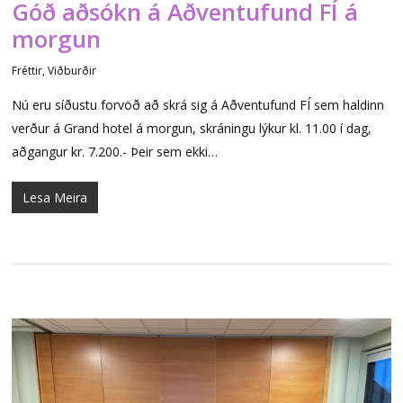
Góð aðsókn á Aðventufund FÍ á
morgun
Fréttir
,
Viðburðir
Nú eru síðustu forvöð að skrá sig á Aðventufund FÍ sem haldinn
verður á Grand hotel á morgun, skráningu lýkur kl. 11.00 í dag,
aðgangur kr. 7.200.- Þeir sem ekki…
Lesa Meira