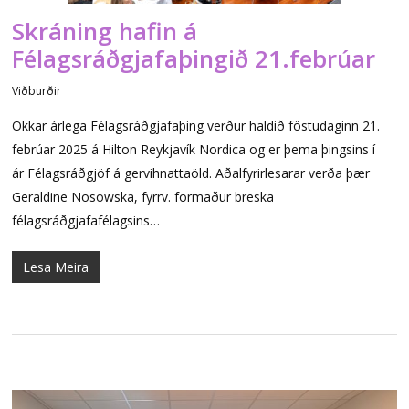
Skráning hafin á
Félagsráðgjafaþingið 21.febrúar
Viðburðir
Okkar árlega Félagsráðgjafaþing verður haldið föstudaginn 21.
febrúar 2025 á Hilton Reykjavík Nordica og er þema þingsins í
ár Félagsráðgjöf á gervihnattaöld. Aðalfyrirlesarar verða þær
Geraldine Nosowska, fyrrv. formaður breska
félagsráðgjafafélagsins…
Lesa Meira