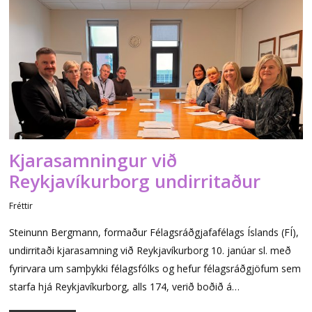
Kjarasamningur við
Reykjavíkurborg undirritaður
Fréttir
Steinunn Bergmann, formaður Félagsráðgjafafélags Íslands (FÍ),
undirritaði kjarasamning við Reykjavíkurborg 10. janúar sl. með
fyrirvara um samþykki félagsfólks og hefur félagsráðgjöfum sem
starfa hjá Reykjavíkurborg, alls 174, verið boðið á…