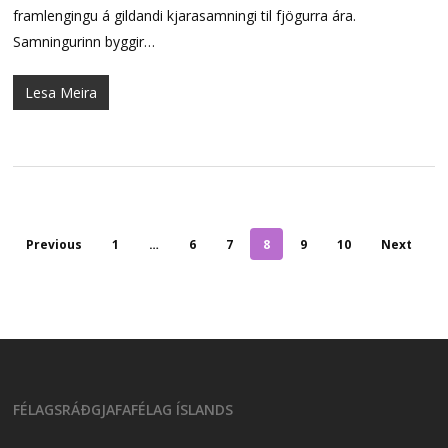
framlengingu á gildandi kjarasamningi til fjögurra ára.
Samningurinn byggir…
Lesa Meira
Previous
1
…
6
7
8
9
10
Next
FÉLAGSRÁÐGJAFAFÉLAG ÍSLANDS