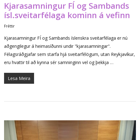
Kjarasamningur FÍ og Sambands
ísl.sveitarfélaga kominn á vefinn
Fréttir
Kjarasamningur FÍ og Sambands íslenskra sveitarfélaga er nú
aðgengilegur á heimasíðunni undir "kjarasamningar".
Félagsráðgjafar sem starfa hjá sveitarfélögum, utan Reykjavíkur,
eru hvattir til að kynna sér samninginn vel og þekkja …
Lesa Meira