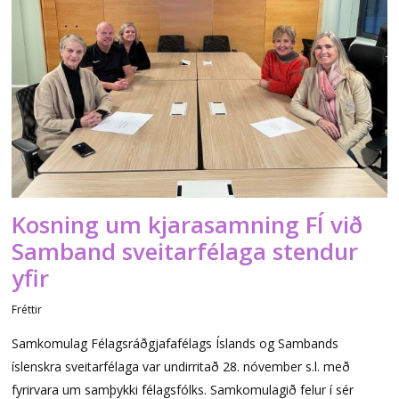
Kosning um kjarasamning FÍ við
Samband sveitarfélaga stendur
yfir
Fréttir
Samkomulag Félagsráðgjafafélags Íslands og Sambands
íslenskra sveitarfélaga var undirritað 28. nóvember s.l. með
fyrirvara um samþykki félagsfólks. Samkomulagið felur í sér