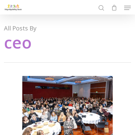
Skip
Men
to
search
Close
main
Menu
content
All Posts By
ceo