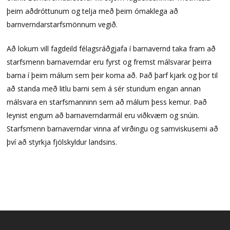
þeim aðdróttunum og telja með þeim ómaklega að
barnverndarstarfsmönnum vegið.
Að lokum vill fagdeild félagsráðgjafa í barnavernd taka fram að
starfsmenn barnaverndar eru fyrst og fremst málsvarar þeirra
barna í þeim málum sem þeir koma að. Það þarf kjark og þor til
að standa með litlu barni sem á sér stundum engan annan
málsvara en starfsmanninn sem að málum þess kemur. Það
leynist engum að barnaverndarmál eru viðkvæm og snúin.
Starfsmenn barnaverndar vinna af virðingu og samviskusemi að
því að styrkja fjölskyldur landsins.