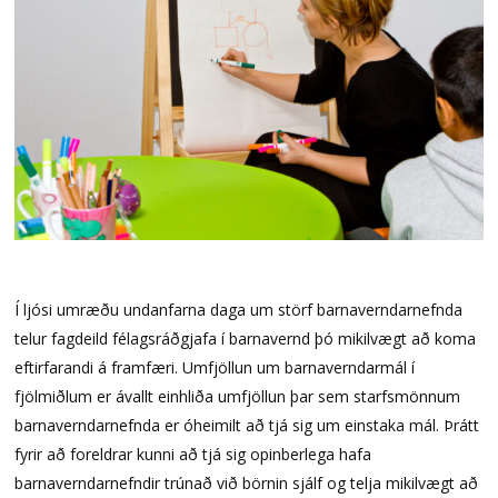
Í ljósi umræðu undanfarna daga um störf barnaverndarnefnda
telur fagdeild félagsráðgjafa í barnavernd þó mikilvægt að koma
eftirfarandi á framfæri. Umfjöllun um barnaverndarmál í
fjölmiðlum er ávallt einhliða umfjöllun þar sem starfsmönnum
barnaverndarnefnda er óheimilt að tjá sig um einstaka mál. Þrátt
fyrir að foreldrar kunni að tjá sig opinberlega hafa
barnaverndarnefndir trúnað við börnin sjálf og telja mikilvægt að