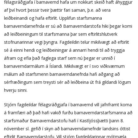
félagsráðgjafa í barnavernd hafa um nokkurt skeið haft áhyggjur
af því hvort þessir tveir þættir fari saman, þ.e. að vera
leiðbeinandi og hafa eftirlit. Upplifun starfsmanna
barnaverndarnefnda er sú að Barnaverndarstofa hiki þegar komi
að leiðbeiningum til starfsmanna þar sem eftirlitshlutverk
stofnunarinnar vegi þyngra. Fagdeildin telur mikilvægt að eftirlit
sé á einni hendi og leiðbeiningar á annarri hendi til að tryggja
áfram og efla það faglega starf sem nú þegar er unnið í
barnaverndarmálum á Íslandi. Mikilvægt er í svo viðkvæmum
málum að starfsmenn barnaverndanefnda hafi aðgang að
sérfræðingum sem treysti sér að leiðbeina út frá gildandi lögum
hverju sinni.
Stjórn fagdeildar félagsráðgjafa í barnavernd vill jafnframt koma
á framfæri að það hafi vakið furðu barnaverndarstarfsmanna að
starfsmaður Barnaverndarstofu hafi í Kastljóssþætti þann 8.
nóvember sl. gefið í skyn að barnaverndarnefndir landsins óttist
eftirlit Barnaverndarstofu. Vill stjórn fagdeildarinnar mótmæla