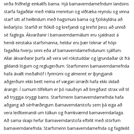
virða friðhelgi einkalífs barna. Hjá barnaverndarnefndum landsins
starfa fagaðilar með mikla menntun og víðtæka reynslu og vinna
starf sitt af heillindum með hagsmuni barna og fjölskyldna að
leiðarljósi. Starfið er flókið og krefjandi og krefst þess að unnið
sé faglega. Ákvarðanir í barnaverndarmálum eru sjaldnast á
hendi einstaka starfsmanna, heldur eru þær teknar af hópi
fagaðila hverju sinni eða af barnaverndarnefndunum sjálfum.
Allar ákvarðanir þurfa að vera vel rökstuddar og ígrundaðar út frá
gildandi lögum og reglugerðum. Starfsmenn barnaverndarnefnda
hafa ávallt meðalhóf í fyrirrúmi og almennt er íþyngjandi
aðgerðum ekki beitt nema ef vægari úrræði hafa ekki skilað
árangri. Í sumum tilfellum er þó nauðsyn að bregðast strax við til
að tryggja öryggi barns. Starfsmenn barnaverndarnefnda hafa
aðgang að sérfræðingum Barnaverndarstofu sem þá eiga að
vera leiðbeinandi um túlkun og framkvæmd barnaverndarlaga.
Að sama skapi hefur Barnaverndarstofa eftirlit með störfum
barnaverndanefnda. Starfsmenn barnaverndarnefnda og fagdeild