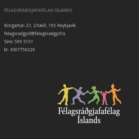
FÉLAGSRÁÐGJAFAFÉLAG ÍSLANDS
Borgartún 27, 2.hæð, 105 Reykjavík
felagsradgjof@felagsradgjof.is
Sími:
595 5151
kt: 4307750229