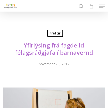
Skip
Men
to
search
Close
main
Menu
content
Fréttir
Yfirlýsing frá fagdeild
félagsráðgjafa í barnavernd
nóvember 28, 2017