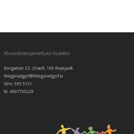
FÉLAGSRÁÐGJAFAFÉLAG ÍSLANDS
Borgartún 27, 2.hæð, 105 Reykjavík
felagsradgjof@felagsradgjof.is
Sími:
595 5151
kt: 4307750229