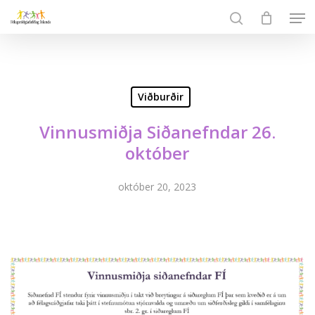
Skip
Men
to
search
Close
main
Menu
content
Viðburðir
Vinnusmiðja Siðanefndar 26.
október
október 20, 2023