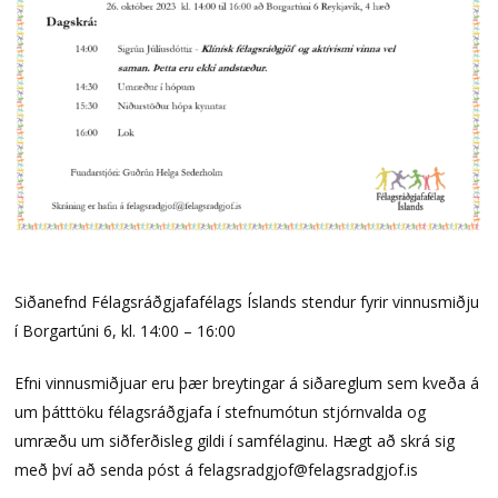
Siðanefnd Félagsráðgjafafélags Íslands stendur fyrir vinnusmiðju
í Borgartúni 6, kl. 14:00 – 16:00
Efni vinnusmiðjuar eru þær breytingar á siðareglum sem kveða á
um þátttöku félagsráðgjafa í stefnumótun stjórnvalda og
umræðu um siðferðisleg gildi í samfélaginu. Hægt að skrá sig
með því að senda póst á felagsradgjof@felagsradgjof.is