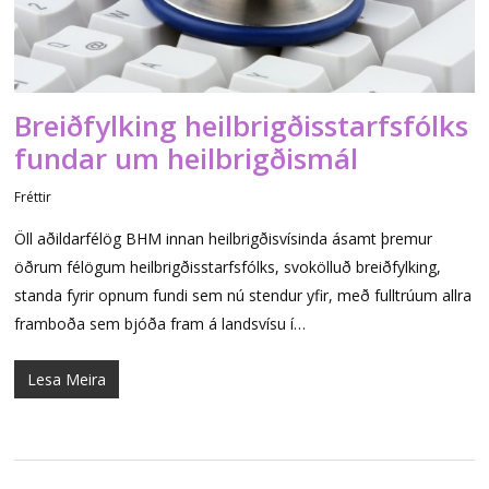
Breiðfylking heilbrigðisstarfsfólks
fundar um heilbrigðismál
Fréttir
Öll aðildarfélög BHM innan heilbrigðisvísinda ásamt þremur
öðrum félögum heilbrigðisstarfsfólks, svokölluð breiðfylking,
standa fyrir opnum fundi sem nú stendur yfir, með fulltrúum allra
framboða sem bjóða fram á landsvísu í…
Lesa Meira