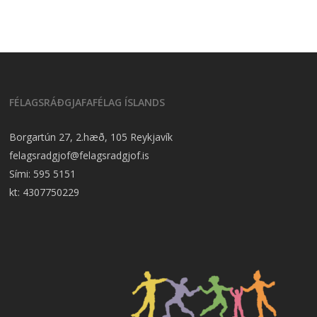
FÉLAGSRÁÐGJAFAFÉLAG ÍSLANDS
Borgartún 27, 2.hæð, 105 Reykjavík
felagsradgjof@felagsradgjof.is
Sími:
595 5151
kt: 4307750229