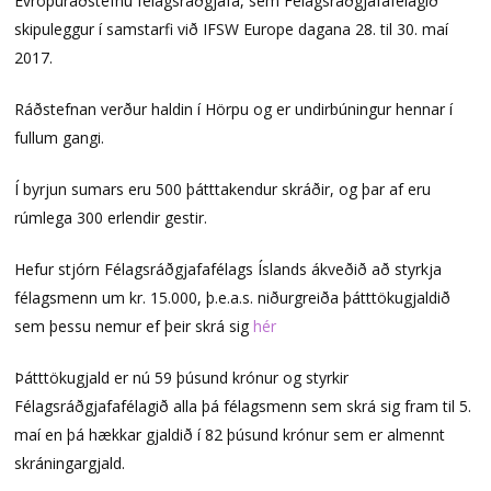
Evrópuráðstefnu félagsráðgjafa, sem Félagsráðgjafafélagið
skipuleggur í samstarfi við IFSW Europe dagana 28. til 30. maí
2017.
Ráðstefnan verður haldin í Hörpu og er undirbúningur hennar í
fullum gangi.
Í byrjun sumars eru 500 þátttakendur skráðir, og þar af eru
rúmlega 300 erlendir gestir.
Hefur stjórn Félagsráðgjafafélags Íslands ákveðið að styrkja
félagsmenn um kr. 15.000, þ.e.a.s. niðurgreiða þátttökugjaldið
sem þessu nemur ef þeir skrá sig
hér
Þátttökugjald er nú 59 þúsund krónur og styrkir
Félagsráðgjafafélagið alla þá félagsmenn sem skrá sig fram til 5.
maí en þá hækkar gjaldið í 82 þúsund krónur sem er almennt
skráningargjald.