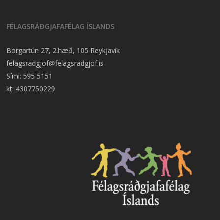
FÉLAGSRÁÐGJAFAFÉLAG ÍSLANDS
Borgartún 27, 2.hæð, 105 Reykjavík
felagsradgjof@felagsradgjof.is
Sími:
595 5151
kt: 4307750229