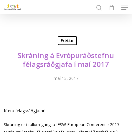
Skip
Men
to
search
Close
main
Menu
content
Fréttir
Skráning á Evrópuráðstefnu
félagsráðgjafa í maí 2017
maí 13, 2017
Kæru félagsráðgjafar!
Skráning er í fullum gangi á IFSW European Conference 2017 –