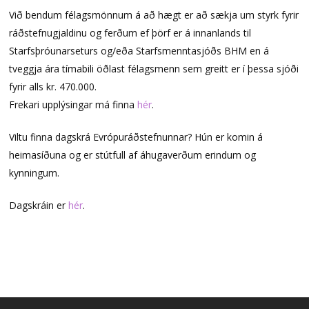
Við bendum félagsmönnum á að hægt er að sækja um styrk fyrir
ráðstefnugjaldinu og ferðum ef þörf er á innanlands til
Starfsþróunarseturs og/eða Starfsmenntasjóðs BHM en á
tveggja ára tímabili öðlast félagsmenn sem greitt er í þessa sjóði
fyrir alls kr. 470.000.
Frekari upplýsingar má finna
hér
.
Viltu finna dagskrá Evrópuráðstefnunnar? Hún er komin á
heimasíðuna og er stútfull af áhugaverðum erindum og
kynningum.
Dagskráin er
hér
.