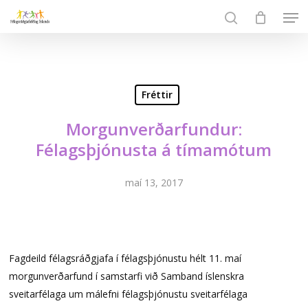
Skip
Men
to
search
Close
main
Menu
content
Fréttir
Morgunverðarfundur:
Félagsþjónusta á tímamótum
maí 13, 2017
Fagdeild félagsráðgjafa í félagsþjónustu hélt 11. maí
morgunverðarfund í samstarfi við Samband íslenskra
sveitarfélaga um málefni félagsþjónustu sveitarfélaga