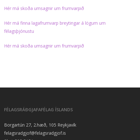
Hér má skoða umsagnir um frumvarpið
Hér má finna lagafrumvarp breytingar á lögum um
félagsþjónustu
Hér má skoða umsagnir um frumvarpið
FÉLAGSRÁÐGJAFAFÉLAG ÍSLANDS
Borgartún 27, 2.hæð, 105 Reykjavík
felagsradgjof@felagsradgjof.is