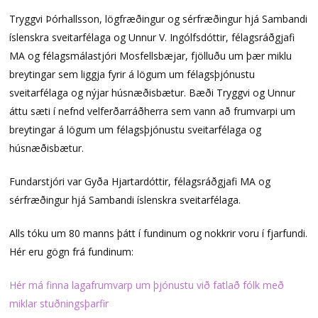
Tryggvi Þórhallsson, lögfræðingur og sérfræðingur hjá Sambandi
íslenskra sveitarfélaga og Unnur V. Ingólfsdóttir, félagsráðgjafi
MA og félagsmálastjóri Mosfellsbæjar, fjölluðu um þær miklu
breytingar sem liggja fyrir á lögum um félagsþjónustu
sveitarfélaga og nýjar húsnæðisbætur. Bæði Tryggvi og Unnur
áttu sæti í nefnd velferðarráðherra sem vann að frumvarpi um
breytingar á lögum um félagsþjónustu sveitarfélaga og
húsnæðisbætur.
Fundarstjóri var Gyða Hjartardóttir, félagsráðgjafi MA og
sérfræðingur hjá Sambandi íslenskra sveitarfélaga.
Alls tóku um 80 manns þátt í fundinum og nokkrir voru í fjarfundi.
Hér eru gögn frá fundinum:
Hér má finna lagafrumvarp um þjónustu við fatlað fólk með
miklar stuðningsþarfir