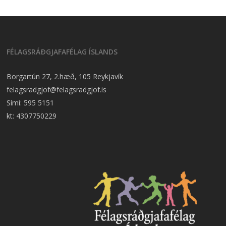
FÉLAGSRÁÐGJAFAFÉLAG ÍSLANDS
Borgartún 27, 2.hæð, 105 Reykjavík
felagsradgjof@felagsradgjof.is
Sími:
595 5151
kt: 4307750229