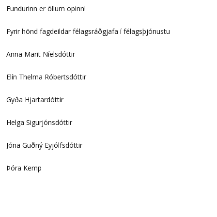
Fundurinn er öllum opinn!
Fyrir hönd fagdeildar félagsráðgjafa í félagsþjónustu
Anna Marit Níelsdóttir
Elín Thelma Róbertsdóttir
Gyða Hjartardóttir
Helga Sigurjónsdóttir
Jóna Guðný Eyjólfsdóttir
Þóra Kemp