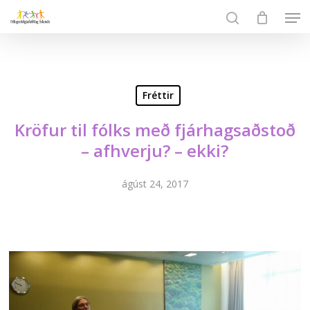
Skip
Men
to
search
Close
main
Menu
content
Fréttir
Kröfur til fólks með fjárhagsaðstoð
– afhverju? – ekki?
ágúst 24, 2017