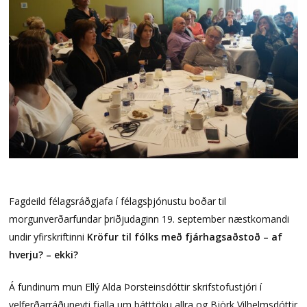
Fagdeild félagsráðgjafa í félagsþjónustu boðar til
morgunverðarfundar þriðjudaginn 19. september næstkomandi
undir yfirskriftinni
Kröfur til fólks með fjárhagsaðstoð – af
hverju? – ekki?
Á fundinum mun Ellý Alda Þorsteinsdóttir skrifstofustjóri í
velferðarráðuneyti fjalla um þátttöku allra og Björk Vilhelmsdóttir