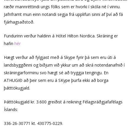
ræðir mannréttindi ungs fólks sem er hvorki í skóla né í vinnu.
Jafnframt mun einn notandi segja frá upplifun sinni af því að fá
fjárhagsaðstoð.
Fundurinn verður haldinn á Hótel Hilton Nordica. Skráning er
hafin
hér
Hægt verður að fylgjast með á Skype fyrir þá sem eru úti á
landsbyggðinni og biðjum við ykkur um að skrá notendanafnið í
skráningarforminu svo hægt sé að tryggja tengingu. En
ATHUGIÐ að þeir sem eru á SKype þurfa ekki að borga
þátttökugjald.
Þátttökugjald kr. 3.600 greiðist á reikning Félagsráðgjafafélags
Íslands:
336-26-30771 kt. 430775-0229.