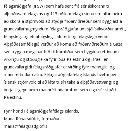
félagsráðgjafa (IFSW) sem hafa sent frá sér áskoranir til
alþjóðasamfélagsins og 115 aðildarfélaga sinna um allan heim
að skora á stjórnvöld að styðja friðarviðræður sem byggjast á
grundvallarhugmyndum félagsráðgjafar um sjálfsákvörðunarrétt,
félagslegt og efnahagslegt jafnrétti og félagslega vernd.
Alþjóðasamfélagið verður að koma að friðarviðræðum á Gaza
svo tryggja megi þar frið til framtíðar sem byggir á réttindum,
virðingu og stöðugleika fyrir íbúa Palestínu og Ísrael, en
grundvallargildi félagsráðgjafar er virðing fyrir manngildi og
mannréttindum allra. Félagsráðgjafafélag Íslands hvetur því
íslensk stjórnvöld til að láta til sín taka á alþjóðavettvangi og
berjast gegn þeim mannréttindabrotum sem eiga sér stað í
Palestínu.
Fyrir hönd Félagsráðgjafafélags Íslands,
María Rúnarsdóttir, formaður
maria@felagsradgjof.is