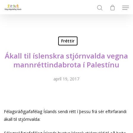
Skip
Men
to
search
Close
main
Menu
content
Fréttir
Ákall til íslenskra stjórnvalda vegna
mannréttindabrota í Palestínu
apríl 19, 2017
Félagsráðgjafafélag Íslands sendi rétt í þessu frá sér eftirfarandi
ákall til stjórnvalda: