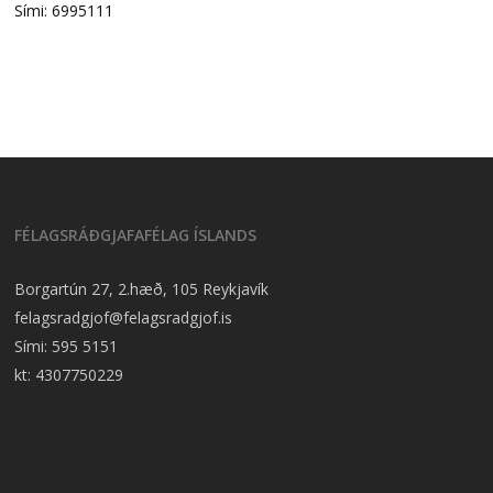
Sími: 6995111
FÉLAGSRÁÐGJAFAFÉLAG ÍSLANDS
Borgartún 27, 2.hæð, 105 Reykjavík
felagsradgjof@felagsradgjof.is
Sími:
595 5151
kt: 4307750229