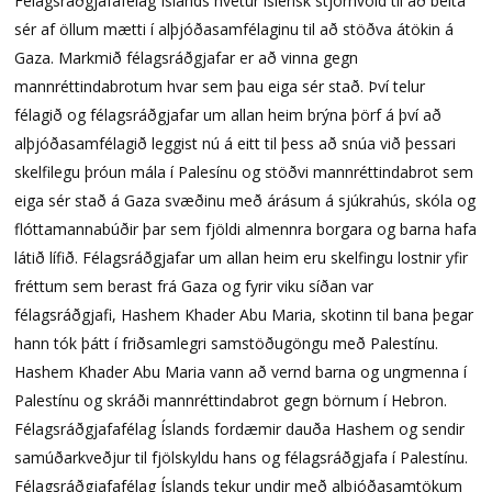
Félagsráðgjafafélag Íslands hvetur íslensk stjórnvöld til að beita
sér af öllum mætti í alþjóðasamfélaginu til að stöðva átökin á
Gaza. Markmið félagsráðgjafar er að vinna gegn
mannréttindabrotum hvar sem þau eiga sér stað. Því telur
félagið og félagsráðgjafar um allan heim brýna þörf á því að
alþjóðasamfélagið leggist nú á eitt til þess að snúa við þessari
skelfilegu þróun mála í Palesínu og stöðvi mannréttindabrot sem
eiga sér stað á Gaza svæðinu með árásum á sjúkrahús, skóla og
flóttamannabúðir þar sem fjöldi almennra borgara og barna hafa
látið lífið. Félagsráðgjafar um allan heim eru skelfingu lostnir yfir
fréttum sem berast frá Gaza og fyrir viku síðan var
félagsráðgjafi, Hashem Khader Abu Maria, skotinn til bana þegar
hann tók þátt í friðsamlegri samstöðugöngu með Palestínu.
Hashem Khader Abu Maria vann að vernd barna og ungmenna í
Palestínu og skráði mannréttindabrot gegn börnum í Hebron.
Félagsráðgjafafélag Íslands fordæmir dauða Hashem og sendir
samúðarkveðjur til fjölskyldu hans og félagsráðgjafa í Palestínu.
Félagsráðgjafafélag Íslands tekur undir með alþjóðasamtökum