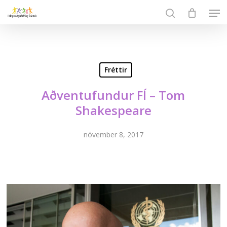
Skip
Men
to
search
Close
main
Menu
content
Fréttir
Aðventufundur FÍ – Tom
Shakespeare
nóvember 8, 2017