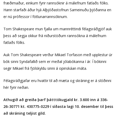
fræðimaður, einkum fyrir rannsóknir á málefnum fatlaðs fólks.
Hann starfaði áður hjá Alþjóðastofnun Sameinuðu þjóðanna en
er nú prófessor í fötlunarrannsóknum.
Tom Shakespeare mun fjalla um mannréttindi félagsráðgjöf auk
þess að segja okkur frá niðurstöðum rannsókna á málefnum
fatlaðs fólks.
Auk Tom Shakespeare verður Mikael Torfason með upplestur úr
bók sinni Syndafallið sem er meðal jólabókanna í ár. Í bókinni
segir Mikael frá fjölskyldu sinni á opinskáan máta.
Félagsráðgjafar eru hvattir til að mæta og skráning er á slóðinni
hér fyrir neðan.
Athugið að greiða þarf þátttökugjald kr. 3.600 inn á 336-
26-30771 kt. 430775-0229 í síðasta lagi 10. desember til þess
að skráning teljist gild.