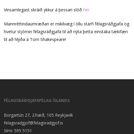
Vinsamlegast skráið ykkur á þessari slóð
hér
Mannréttindaumræðan er mikilvæg í öllu starfi félagsráðgjafa og
hvetur stjórnin félagsráðgjafa til að nýta þetta einstaka tækifæri
til að hlýða á Tom Shakespeare!
FÉLAGSRÁÐGJAFAFÉLAG ÍSLANDS
Borgartún 27, 2.hæð, 105 Reykjavík
felagsradgjof@felagsradgjof.is
Sími:
595 5151