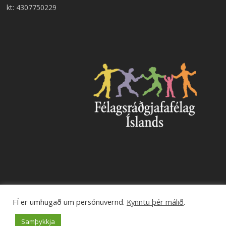
kt: 4307750229
FÍ er umhugað um persónuvernd.
Kynntu þér málið
.
© 2026 Félagsráðgjafafélag Íslands.
Samþykkja