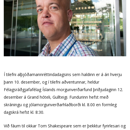
Í tilefni alþjóðamannréttindadagsins sem haldinn er á ári hverju
þann 10. desember, og í tilefni aðventunnar, heldur
Félagsráðgjafafélag Íslands morgunverðarfund þriðjudaginn 12.
desember á Grand hóteli, Gullteigi. Fundurinn hefst með
skráningu og jólamorgunverðarhlaðborði kl. 8.00 en formleg
dagskrá hefst kl. 8:30.
Við fáum til okkar Tom Shakespeare sem er þekktur fyrirlesari og