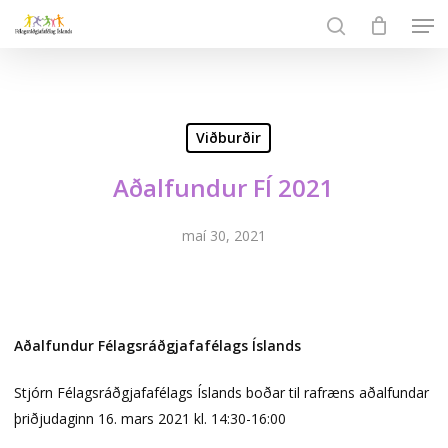
Skip
Men
to
search
Close
main
Menu
content
Viðburðir
Aðalfundur FÍ 2021
maí 30, 2021
Aðalfundur Félagsráðgjafafélags Íslands
Stjórn Félagsráðgjafafélags Íslands boðar til rafræns aðalfundar
þriðjudaginn 16. mars 2021 kl. 14:30-16:00