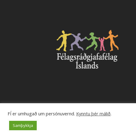
FÍ er umhugað um persónuvernd.
Kynntu þér málið
.
© 2026 Félagsráðgjafafélag Íslands.
Samþykkja
facebook