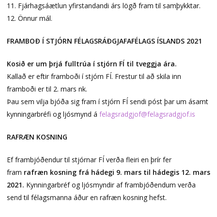
11. Fjárhagsáætlun yfirstandandi árs lögð fram til samþykktar.
12. Önnur mál.
FRAMBOÐ Í STJÓRN FÉLAGSRÁÐGJAFAFÉLAGS ÍSLANDS 2021
Kosið er um þrjá fulltrúa í stjórn FÍ til tveggja ára.
Kallað er eftir framboði í stjórn FÍ. Frestur til að skila inn
framboði er til 2. mars nk.
Þau sem vilja bjóða sig fram í stjórn FÍ sendi póst þar um ásamt
kynningarbréfi og ljósmynd á
felagsradgjof@felagsradgjof.is
RAFRÆN KOSNING
Ef frambjóðendur til stjórnar FÍ verða fleiri en þrír fer
fram
rafræn kosning frá hádegi 9. mars til hádegis 12. mars
2021.
Kynningarbréf og ljósmyndir af frambjóðendum verða
send til félagsmanna áður en rafræn kosning hefst.