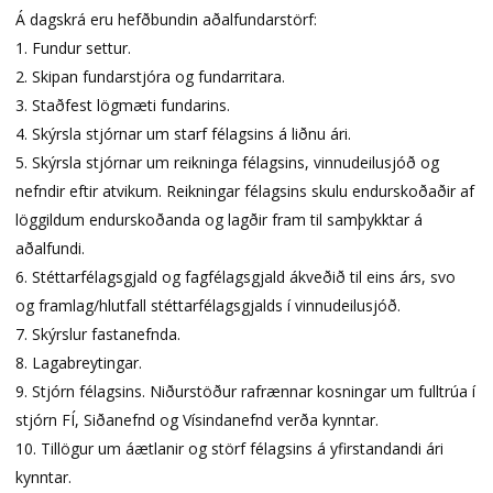
Á dagskrá eru hefðbundin aðalfundarstörf:
1. Fundur settur.
2. Skipan fundarstjóra og fundarritara.
3. Staðfest lögmæti fundarins.
4. Skýrsla stjórnar um starf félagsins á liðnu ári.
5. Skýrsla stjórnar um reikninga félagsins, vinnudeilusjóð og
nefndir eftir atvikum. Reikningar félagsins skulu endurskoðaðir af
löggildum endurskoðanda og lagðir fram til samþykktar á
aðalfundi.
6. Stéttarfélagsgjald og fagfélagsgjald ákveðið til eins árs, svo
og framlag/hlutfall stéttarfélagsgjalds í vinnudeilusjóð.
7. Skýrslur fastanefnda.
8. Lagabreytingar.
9. Stjórn félagsins. Niðurstöður rafrænnar kosningar um fulltrúa í
stjórn FÍ, Siðanefnd og Vísindanefnd verða kynntar.
10. Tillögur um áætlanir og störf félagsins á yfirstandandi ári
kynntar.