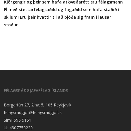
Kjörgengir og þeir sem hafa atkvæðarétt eru félagsmenn
FÍ með stéttarfélagsaðild og fagaðild sem hafa staðið í
skilum! Eru þeir hvattir til að bjóða sig fram í lausar
stöður.
FÉLAGSRÁÐGJAFAFÉLAG ÍSLANDS
Borgartún 27, 2.hæð, 105 Reykjavík
felagsradgjof@felagsradgjof.is
Sími:
595 5151
kt: 4307750229