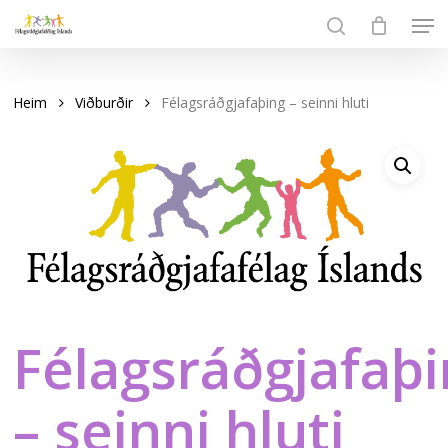
Skip
Men
to
search
Close
main
Menu
content
Heim
Viðburðir
Félagsráðgjafaþing – seinni hluti
Félagsráðgjafaþ
– seinni hluti