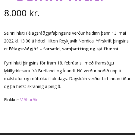
8.000
kr.
Seinni hluti Félagsráðgjafaþingsins verður haldinn þann 13. maí
2022 kl. 13:00 á hótel Hilton Reykjavík Nordica. Yfirskrift þingsins
er
Félagsráðgjöf – farsæld, samþætting og sjálfbærni
.
Fyrri hluti þingsins fór fram 18. febrúar sl. með framsögu
lykilfyrirlesara frá Bretlandi og Írlandi. Nú verður boðið upp á
málstofur og móttöku í lok dags. Dagskáin verður birt innan tíðar
og þá hefst skráning á þingið.
Flokkur:
Viðburðir