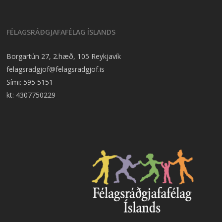
FÉLAGSRÁÐGJAFAFÉLAG ÍSLANDS
Borgartún 27, 2.hæð, 105 Reykjavík
felagsradgjof@felagsradgjof.is
Sími:
595 5151
kt: 4307750229