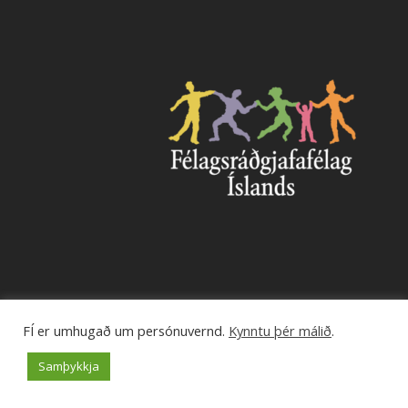
FÍ er umhugað um persónuvernd.
Kynntu þér málið
.
© 2026 Félagsráðgjafafélag Íslands.
Samþykkja
facebook