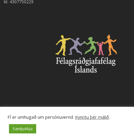
kt: 4307750229
FÍ er umhugað um persónuvernd.
Kynntu þér málið
.
© 2026 Félagsráðgjafafélag Íslands.
Samþykkja
facebook