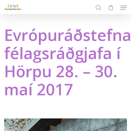
Skip
Men
to
search
Close
main
Menu
content
Evrópuráðstefn
félagsráðgjafa í
Hörpu 28. – 30.
maí 2017