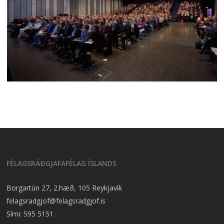
FÉLAGSRÁÐGJAFAFÉLAG ÍSLANDS
Borgartún 27, 2.hæð, 105 Reykjavík
felagsradgjof@felagsradgjof.is
Sími:
595 5151