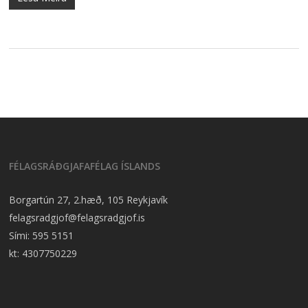
FÉLAGSRÁÐGJAFAFÉLAG ÍSLANDS
Borgartún 27, 2.hæð, 105 Reykjavík
felagsradgjof@felagsradgjof.is
Sími:
595 5151
kt: 4307750229