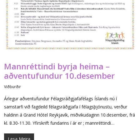
Mannréttindi byrja heima –
aðventufundur 10.desember
Viðburðir
Árlegur aðventufundur Félagsráðgjafafélags Íslands nú í
samstarfi við fagdeild félagsráðgjafa í félagsþjónustu, verður
haldinn á Grand Hótel Reykjavík, miðvikudaginn 10.desember, frá
kl. 8.30-11.30. Yfirskrift fundarins í ár er ; mannréttindi…
Lesa Meira